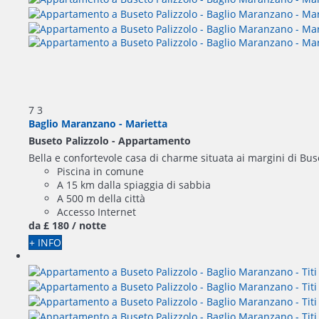
7
3
Baglio Maranzano - Marietta
Buseto Palizzolo -
Appartamento
Bella e confortevole casa di charme situata ai margini di Buse
Piscina in comune
A 15 km dalla spiaggia di sabbia
A 500 m della città
Accesso Internet
da
£ 180
/ notte
+ INFO