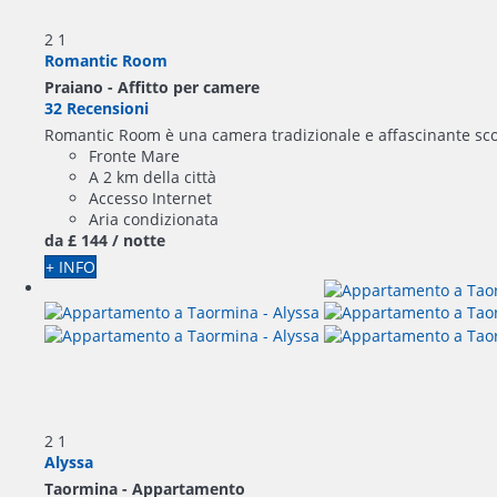
2
1
Romantic Room
Praiano -
Affitto per camere
32 Recensioni
Romantic Room è una camera tradizionale e affascinante scolpit
Fronte Mare
A 2 km della città
Accesso Internet
Aria condizionata
da
£ 144
/ notte
+ INFO
2
1
Alyssa
Taormina -
Appartamento